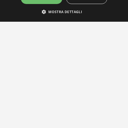
MOSTRA DETTAGLI
IL NOSTRO NETWORK
Privacy Policy
|
Cookie Policy
Via Agnini 47, 41037 Mirandola (MO) | Cod. Fisc. e P.IVA 0182826036
reteria e Concessionaria: RPM Media Srl Società Benefit Tel.
0535/2
info@distrettobiomedicale.it
© Distretto Biomedicale Mirandolese - Sviluppato da
TEAM99