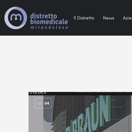
Il Distretto
News
Azi
DIC
04