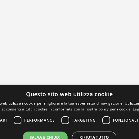
Questo sito web utilizza cookie
web utilizza i cookie per migliorare la tua esperienza di navigazione. Utilizza
 acconsenti a tutti i cookie in conformità con la nostra policy per i cookie.
Leg
ARI
PERFORMANCE
TARGETING
FUNZIONALI
SALVA E CHIUDI
RIFIUTA TUTTO