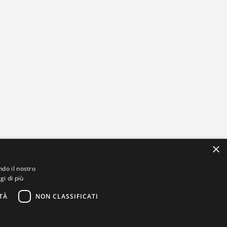
×
ndo il nostro
gi di più
TÀ
NON CLASSIFICATI