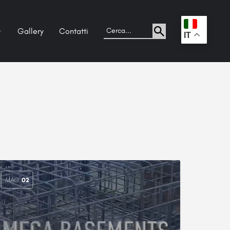
Gallery
Contatti
.
IT
MAG
02