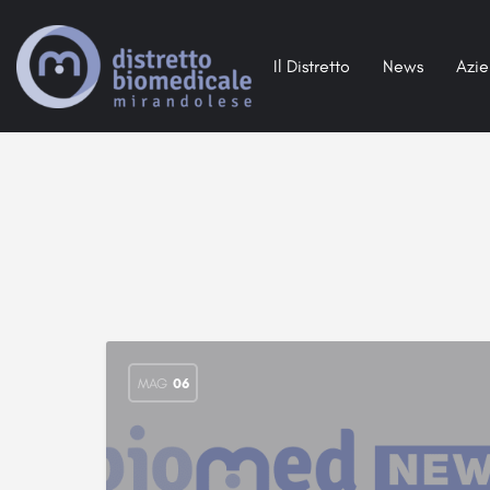
Il Distretto
News
Azi
MAG
06