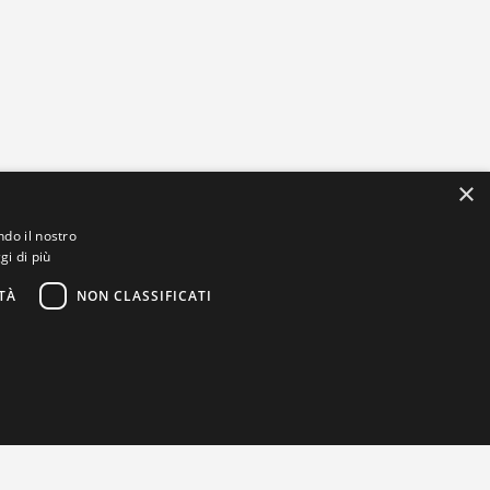
×
ndo il nostro
gi di più
TÀ
NON CLASSIFICATI