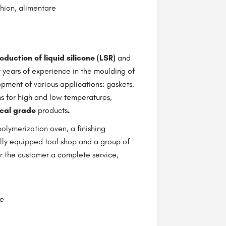
shion, alimentare
duction of liquid silicone
(LSR)
and
 years of experience in the moulding of
pment of various applications: gaskets,
ons for high and low temperatures,
cal grade
products
.
polymerization oven, a finishing
lly equip­ped tool shop and a group of
er the customer a complete service,
pe