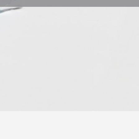
ogia
tori specializzati