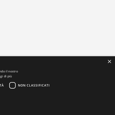
×
ndo il nostro
gi di più
TÀ
NON CLASSIFICATI