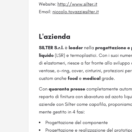
Website:
http://www.silter.it
Email:
niccolo.tovazzi@silter.it
L'azienda
SILTER S.r.l.
è
leader
nella
progettazione e p
liquido
(LSR) e termoplastici. Con i suoi numer
di elastomeri, riesce a far fronte allo sviluppo 
ventose, o-ring, cover, cinturini, protezioni p
custom anche
food
e
medical
grade.
Con
quaranta presse
completamente automati
reparto di finitura con sbavatura ad azoto liqu
aziende con Silter come capofila, proponiamo a
mente gestito in 4 fasi:
Progettazione del componente
Progettazione e realizzazione del prototip