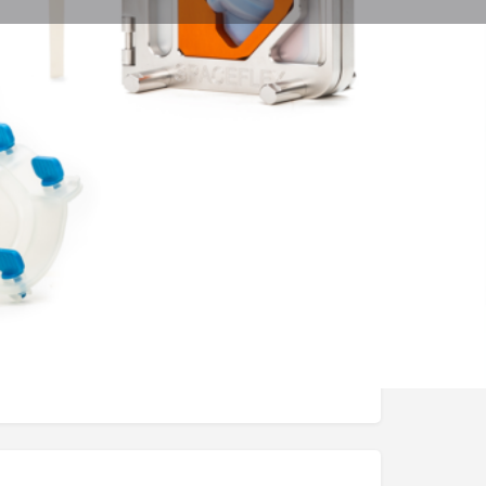
Clinica
pedia
Chirurgia
chirurgia