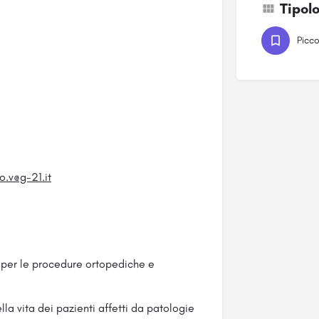
Tipol
Picco
po.v@g-21.it
 per le procedure ortopediche e
lla vita dei pazienti affetti da patologie