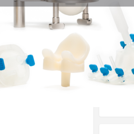
Dettagli Azienda
Sito Web
Area 
Orto
Neuro