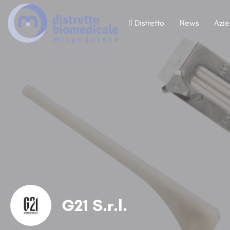
Il Distretto
News
Azi
G21 S.r.l.