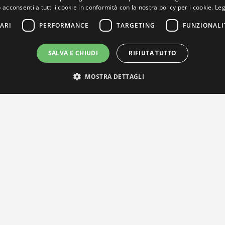
 acconsenti a tutti i cookie in conformità con la nostra policy per i cookie.
Leg
ARI
PERFORMANCE
TARGETING
FUNZIONALI
SALVA E CHIUDI
RIFIUTA TUTTO
MOSTRA DETTAGLI
IL NOSTRO NETWORK