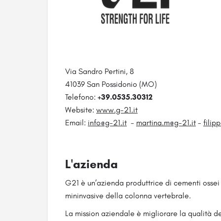
Via Sandro Pertini, 8
41039 San Possidonio (MO)
Telefono:
+39.0535.30312
Website:
www.g-21.it
Email:
info@g-21.it
-
martina.m@g-21.it
-
filip
L'azienda
G21 è un’azienda produttrice di cementi ossei
mininvasive della colonna vertebrale.
La mission aziendale è migliorare la qualità de