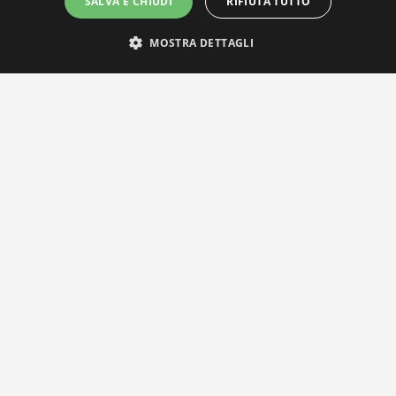
SALVA E CHIUDI
RIFIUTA TUTTO
MOSTRA DETTAGLI
IL NOSTRO NETWORK
Privacy Policy
|
Cookie Policy
Via Agnini 47, 41037 Mirandola (MO) | Cod. Fisc. e P.IVA 0182826036
reteria e Concessionaria: RPM Media Srl Società Benefit Tel.
0535/2
info@distrettobiomedicale.it
© Distretto Biomedicale Mirandolese - Sviluppato da
TEAM99