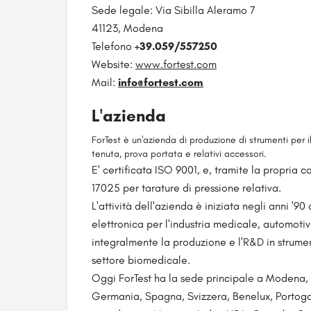
Sede legale: Via Sibilla Aleramo 7
41123, Modena
Telefono
+39.059/557250
Website:
www.fortest.com
Mail:
info@fortest.com
L'azienda
ForTest è un'azienda di produzione di strumenti per il
tenuta, prova portata e relativi accessori.
E' certificata ISO 9001, e, tramite la propria
17025 per tarature di pressione relativa.
L'attività dell'azienda è iniziata negli anni '9
elettronica per l'industria medicale, automoti
integralmente la produzione e l'R&D in strume
settore biomedicale.
Oggi ForTest ha la sede principale a Modena, c
Germania, Spagna, Svizzera, Benelux, Portoga