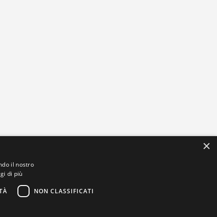
×
ndo il nostro
gi di più
TÀ
NON CLASSIFICATI