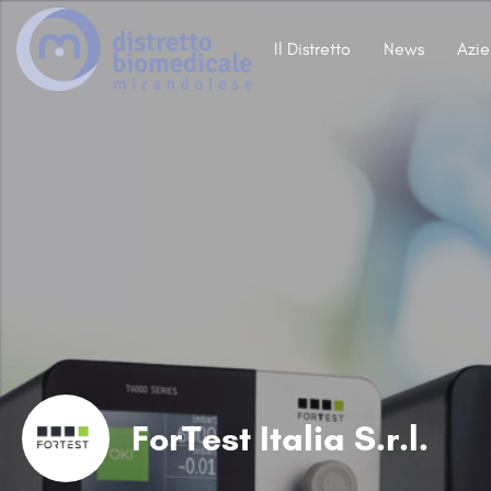
Il Distretto
News
Azi
ForTest Italia S.r.l.