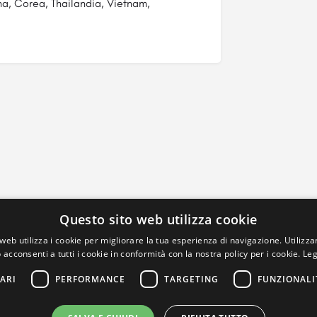
na, Corea, Thailandia, Vietnam,
Questo sito web utilizza cookie
web utilizza i cookie per migliorare la tua esperienza di navigazione. Utilizza
 acconsenti a tutti i cookie in conformità con la nostra policy per i cookie.
Leg
ARI
PERFORMANCE
TARGETING
FUNZIONALI