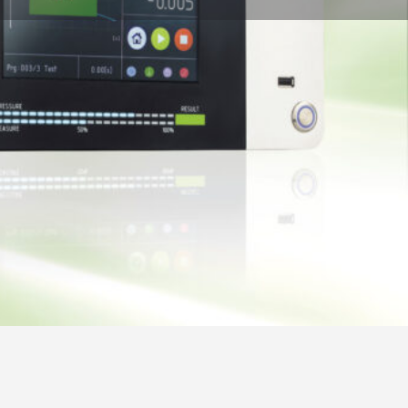
ogia
tori specializzati