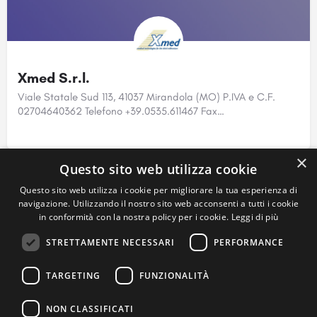
Xmed S.r.l.
Viale Statale Sud 113, 41037 Mirandola (MO) P.IVA e C.F.
02704640362 Telefono +39.0535.611467 Fax…
×
Questo sito web utilizza cookie
Questo sito web utilizza i cookie per migliorare la tua esperienza di
navigazione. Utilizzando il nostro sito web acconsenti a tutti i cookie
in conformità con la nostra policy per i cookie.
Leggi di più
STRETTAMENTE NECESSARI
PERFORMANCE
TARGETING
FUNZIONALITÀ
Comef S.r.l.
NON CLASSIFICATI
Via Papa Giovanni XXIII 174, 41012 Carpi (Mo)