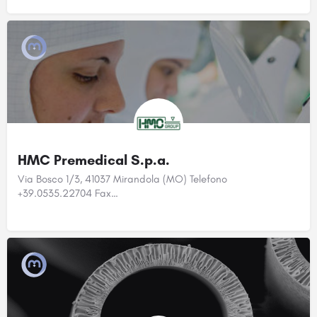
HMC Premedical S.p.a.
Via Bosco 1/3, 41037 Mirandola (MO) Telefono
+39.0535.22704 Fax…