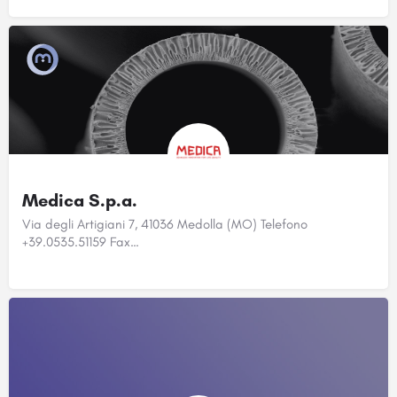
Medica S.p.a.
Via degli Artigiani 7, 41036 Medolla (MO) Telefono
+39.0535.51159 Fax…