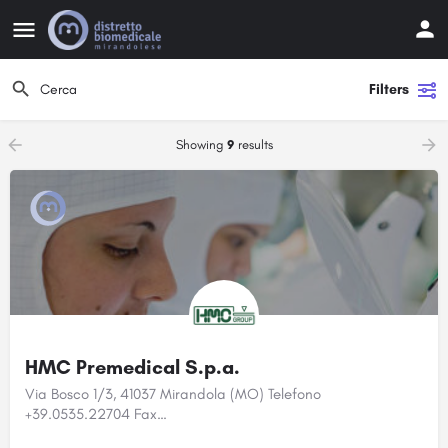
Filters
Showing
9
results
HMC Premedical S.p.a.
Via Bosco 1/3, 41037 Mirandola (MO) Telefono
+39.0535.22704 Fax…