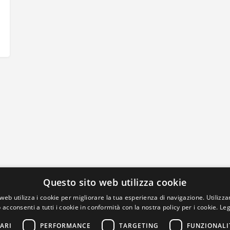
Questo sito web utilizza cookie
web utilizza i cookie per migliorare la tua esperienza di navigazione. Utilizza
 acconsenti a tutti i cookie in conformità con la nostra policy per i cookie.
Leg
ARI
PERFORMANCE
TARGETING
FUNZIONALI