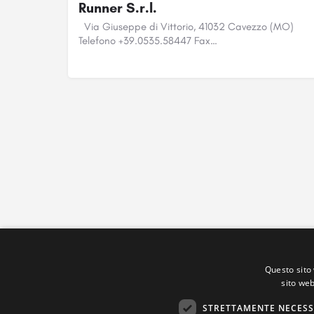
Runner S.r.l.
Via Giuseppe di Vittorio, 41032 Cavezzo (MO)
Telefono +39.0535.58447 Fax…
Questo sito 
sito web
STRETTAMENTE NECESS