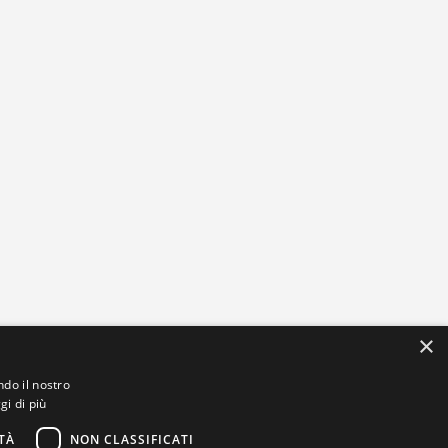
×
ndo il nostro
gi di più
TÀ
NON CLASSIFICATI