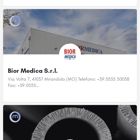
Bior Medica S.r.l.
Via Volta 7, 41037 Mirandola (MO) Telefono: +39.0535 30038
Fax: +39.0535…