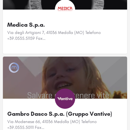
Medica S.p.a.
Via degli Artigiani 7, 41036 Medolla (MO) Telefono
+39.0535.51159 Fax…
Gambro Dasco S.p.a. (Gruppo Vantive)
Via Modenese 66, 41036 Medolla (MO) Telefono
+39.0535.50111 Fax…