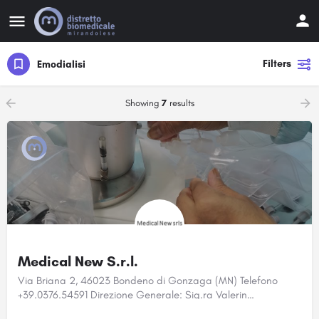
Filters
Emodialisi
Showing
7
results
Medical New S.r.l.
Via Briana 2, 46023 Bondeno di Gonzaga (MN) Telefono
+39.0376.54591 Direzione Generale: Sig.ra Valerin…