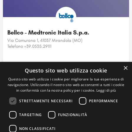
Bellco - Medtronic Italia S.p.a.
Via Camurana 1, 41037 Mirandola (MO)
Telefono +39.0535.29111
×
Questo sito web utilizza cookie
Questo sito web utilizza i cookie per migliorare la tua esperienza di
navigazione. Utilizzando il nostro sito web acconsenti a tutti i cookie
in conformità con la nostra policy per i cookie.
Leggi di più
STRETTAMENTE NECESSARI
PERFORMANCE
TARGETING
FUNZIONALITÀ
B. Braun Avitum Italy S.p.a.
NON CLASSIFICATI